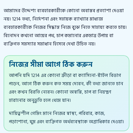
আমাদের উদ্দেশ্য ব্যবহারকারীকে কোনো অবাস্তব প্রত্যাশা দেওয়া
নয়। 1214 তথ্য, নির্দেশনা এবং সহায়ক ব্যাখ্যার মাধ্যমে
ব্যবহারকারীকে নিজের সিদ্ধান্ত নিজে বুঝে নিতে সাহায্য করতে চায়।
বিনোদন কখনো আয়ের পথ, চাপ কমানোর একমাত্র উপায় বা
ব্যক্তিগত সমস্যার সমাধান হিসেবে দেখা উচিত নয়।
নিজের সীমা আগে ঠিক করুন
আপনি যদি 1214 এর কোনো ক্রীড়া বা ক্যাসিনো-স্টাইল বিভাগ
পড়েন, আগে ঠিক করুন কত সময় দেবেন, কী তথ্য জানতে চান
এবং কখন বিরতি নেবেন। কোনো অস্বস্তি, চাপ বা নিয়ন্ত্রণ
হারানোর অনুভূতি হলে থেমে যান।
দায়িত্বশীল গেমিং মানে নিজের স্বাস্থ্য, পরিবার, কাজ,
পড়াশোনা, ঘুম এবং ব্যক্তিগত অর্থব্যবস্থাকে অগ্রাধিকার দেওয়া।