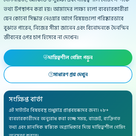
তথ্য উপস্থাপন করা হয়। আমাদের লক্ষ্য হলো ব্যবহারকারীরা
যেন কোনো সিদ্ধান্ত নেওয়ার আগে বিষয়গুলো পরিষ্কারভাবে
বুঝতে পারেন, নিজের সীমা জানেন এবং বিনোদনকে দৈনন্দিন
জীবনের ওপর চাপ হিসেবে না দেখেন।
দায়িত্বশীল গেমিং পড়ুন
সাধারণ প্রশ্ন দেখুন
সংক্ষিপ্ত বার্তা
এই সাইটের বিষয়বস্তু শুধুমাত্র প্রাপ্তবয়স্কদের জন্য। ১৮+
ব্যবহারকারীদের অনুরোধ করা হচ্ছে সময়, বাজেট, ব্যক্তিগত
তথ্য এবং মানসিক স্বস্তিকে অগ্রাধিকার দিয়ে দায়িত্বশীল গেমিং
অনুসরণ করতে।