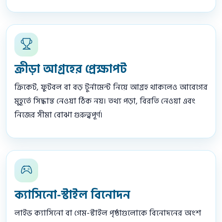
ক্রীড়া আগ্রহের প্রেক্ষাপট
ক্রিকেট, ফুটবল বা বড় টুর্নামেন্ট নিয়ে আগ্রহ থাকলেও আবেগের
মুহূর্তে সিদ্ধান্ত নেওয়া ঠিক নয়। তথ্য পড়া, বিরতি নেওয়া এবং
নিজের সীমা বোঝা গুরুত্বপূর্ণ।
ক্যাসিনো-স্টাইল বিনোদন
লাইভ ক্যাসিনো বা গেম-স্টাইল পৃষ্ঠাগুলোকে বিনোদনের অংশ