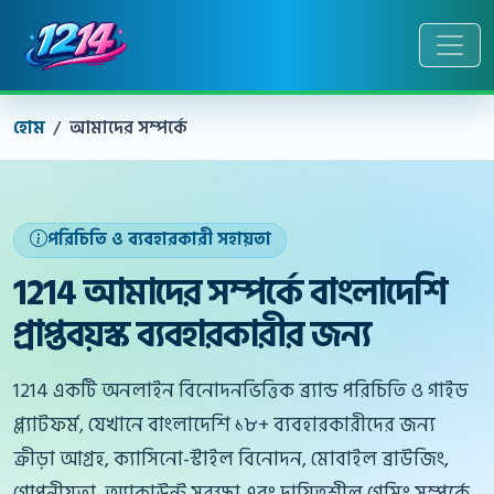
হোম
আমাদের সম্পর্কে
পরিচিতি ও ব্যবহারকারী সহায়তা
1214 আমাদের সম্পর্কে বাংলাদেশি
প্রাপ্তবয়স্ক ব্যবহারকারীর জন্য
1214 একটি অনলাইন বিনোদনভিত্তিক ব্র্যান্ড পরিচিতি ও গাইড
প্ল্যাটফর্ম, যেখানে বাংলাদেশি ১৮+ ব্যবহারকারীদের জন্য
ক্রীড়া আগ্রহ, ক্যাসিনো-স্টাইল বিনোদন, মোবাইল ব্রাউজিং,
গোপনীয়তা, অ্যাকাউন্ট সুরক্ষা এবং দায়িত্বশীল গেমিং সম্পর্কে