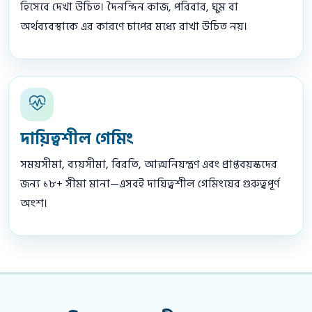
হিসেবে দেখা উচিত। দৈনন্দিন কাজ, পরিবার, ঘুম বা
অর্থব্যবস্থাকে এর কারণে চাপের মধ্যে রাখা উচিত নয়।
দায়িত্বশীল গেমিং
সময়সীমা, ব্যয়সীমা, বিরতি, আত্মনিয়ন্ত্রণ এবং প্রাপ্তবয়স্কদের
জন্য ১৮+ সীমা মানা—এসবই দায়িত্বশীল গেমিংয়ের গুরুত্বপূর্ণ
অংশ।