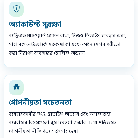
অ্যাকাউন্ট সুরক্ষা
ব্যক্তিগত পাসওয়ার্ড গোপন রাখা, নিজস্ব ডিভাইস ব্যবহার করা,
পাবলিক নেটওয়ার্কে সতর্ক থাকা এবং লগইন সেশন পরীক্ষা
করা নিরাপদ ব্যবহারের মৌলিক অভ্যাস।
গোপনীয়তা সচেতনতা
ব্যবহারকারীর তথ্য, ব্রাউজিং অভ্যাস এবং অ্যাকাউন্ট
ব্যবহারের বিষয়গুলো বুঝে নেওয়া জরুরি। 1214 পাঠককে
গোপনীয়তা নীতি পড়তে উৎসাহ দেয়।