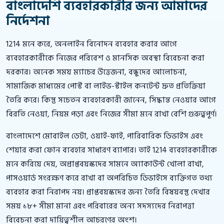
বাংলাদেশি ব্যবহারকারীর জন্য আমাদের
নির্দেশনা
1214 মনে করে, অনলাইন বিনোদন ব্যবহার করার আগে
ব্যবহারকারীকে নিজের পরিবেশ ও মানসিক অবস্থা বিবেচনা করা
দরকার। অনেক সময় ম্যাচের উত্তেজনা, বন্ধুদের আলোচনা,
সামাজিক মাধ্যমের পোস্ট বা লাইভ-স্টাইল কনটেন্ট দ্রুত প্রতিক্রিয়া
তৈরি করে। কিন্তু সচেতন ব্যবহারকারী জানেন, সিদ্ধান্ত নেওয়ার আগে
বিরতি নেওয়া, নিয়ম পড়া এবং নিজের সীমা মনে রাখা বেশি গুরুত্বপূর্ণ।
বাংলাদেশে মোবাইল ডেটা, ওয়াই-ফাই, পারিবারিক ডিভাইস এবং
শেয়ার করা ফোন ব্যবহার সাধারণ ব্যাপার। তাই 1214 ব্যবহারকারীকে
মনে করিয়ে দেয়, অপ্রাপ্তবয়স্কদের সামনে অ্যাকাউন্ট খোলা রাখা,
পাসওয়ার্ড সংরক্ষণ করে রাখা বা অপরিচিত ডিভাইসে ব্যক্তিগত তথ্য
ব্যবহার করা নিরাপদ নয়। প্রাপ্তবয়স্কদের জন্য তৈরি বিষয়বস্তু দেখার
সময় ১৮+ সীমা মানা এবং পরিবারের অন্য সদস্যদের নিরাপত্তা
বিবেচনা করা দায়িত্বশীল আচরণের অংশ।