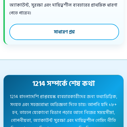
অ্যাকাউন্ট, সুরক্ষা এবং দায়িত্বশীল ব্যবহারের প্রাথমিক ধারণা
পেতে পারেন।
সাধারণ প্রশ্ন
1214 সম্পর্কে শেষ কথা
1214 বাংলাদেশি প্রাপ্তবয়স্ক ব্যবহারকারীদের জন্য তথ্যভিত্তিক,
সংযত এবং সহজবোধ্য অভিজ্ঞতা দিতে চায়। আপনি যদি ১৮+
হন, তাহলে যেকোনো বিভাগ পড়ার আগে নিজের সময়সীমা,
গোপনীয়তা, অ্যাকাউন্ট সুরক্ষা এবং দায়িত্বশীল গেমিং নীতি