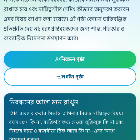
রাখতে হবে এবং দায়িত্বশীল গেমিং কীভাবে অনুসরণ করবেন—
এসব বিষয় ব্যাখ্যা করা হয়েছে। এই পৃষ্ঠা কোনো অতিরঞ্জিত
প্রতিশ্রুতি দেয় না; বরং প্রাপ্তবয়স্কদের জন্য শান্ত, পরিষ্কার ও
ব্যবহারিক নির্দেশনা উপস্থাপন করে।
নিবন্ধন পৃষ্ঠা
লগইন পৃষ্ঠা
নিবন্ধনের আগে মনে রাখুন
1214 ব্যবহার করার সিদ্ধান্ত আপনার নিজস্ব দায়িত্বের বিষয়।
বয়স ১৮+ কি না, ব্যক্তিগত তথ্য দেওয়া যুক্তিযুক্ত কি না এবং
নিজের সময় ও ব্যয়সীমা ঠিক আছে কি না—এসব আগে
বিবেচনা করুন।