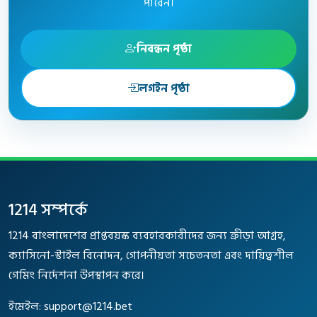
পারেন।
নিবন্ধন পৃষ্ঠা
লগইন পৃষ্ঠা
ফুটার নেভিগেশন
1214 সম্পর্কে
1214 বাংলাদেশের প্রাপ্তবয়স্ক ব্যবহারকারীদের জন্য ক্রীড়া আগ্রহ,
ক্যাসিনো-স্টাইল বিনোদন, গোপনীয়তা সচেতনতা এবং দায়িত্বশীল
গেমিং নির্দেশনা উপস্থাপন করে।
ইমেইল:
support@1214.bet