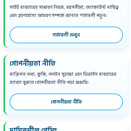
সাইট ব্যবহারের সাধারণ নিয়ম, বয়সসীমা, অ্যাকাউন্ট দায়িত্ব
এবং গ্রহণযোগ্য আচরণ সম্পর্কে জানতে শর্তাবলী পড়ুন।
শর্তাবলী দেখুন
গোপনীয়তা নীতি
ব্যক্তিগত তথ্য, কুকি, লগইন সুরক্ষা এবং ডিভাইস ব্যবহারের
ব্যাখ্যা বুঝতে গোপনীয়তা নীতি পড়া জরুরি।
গোপনীয়তা নীতি
দায়িত্বশীল গেমিং