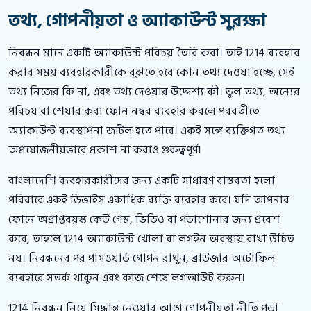
তথ্য, গোপনীয়তা ও অ্যাকাউন্ট সুরক্ষা
নিবন্ধন মানে একটি অ্যাকাউন্ট পরিচয় তৈরি করা। তাই 1214 ব্যবহার
করার সময় ব্যবহারকারীকে বুঝতে হবে কোন তথ্য দেওয়া হচ্ছে, সেই
তথ্য নিজের কি না, এবং তথ্য দেওয়ার উদ্দেশ্য কী। ভুল তথ্য, অন্যের
পরিচয় বা শেয়ার করা ফোন নম্বর ব্যবহার করলে পরবর্তীতে
অ্যাকাউন্ট ব্যবস্থাপনা জটিল হতে পারে। একই সঙ্গে ব্যক্তিগত তথ্য
অপ্রয়োজনীয়ভাবে প্রকাশ না করাও গুরুত্বপূর্ণ।
বাংলাদেশি ব্যবহারকারীদের জন্য একটি সাধারণ বাস্তবতা হলো
পরিবারে একই ডিভাইস একাধিক ব্যক্তি ব্যবহার করে। যদি আপনার
ফোনে অপ্রাপ্তবয়স্ক কেউ গেম, ভিডিও বা পড়াশোনার জন্য প্রবেশ
করে, তাহলে 1214 অ্যাকাউন্ট খোলা বা লগইন অবস্থায় রাখা উচিত
নয়। নিবন্ধনের পর পাসওয়ার্ড গোপন রাখুন, ব্রাউজার অটোফিল
ব্যবহারে সতর্ক থাকুন এবং কাজ শেষে লগআউট করুন।
1214 নিবন্ধন নিয়ে সিদ্ধান্ত নেওয়ার আগে গোপনীয়তা নীতি পড়া