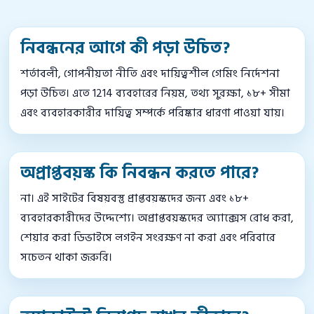
নিবন্ধনের আগে কী পড়া উচিত?
শর্তাবলী, গোপনীয়তা নীতি এবং দায়িত্বশীল গেমিং নির্দেশনা
পড়া উচিত। এতে 1214 ব্যবহারের নিয়ম, তথ্য সুরক্ষা, ১৮+ সীমা
এবং ব্যবহারকারীর দায়িত্ব সম্পর্কে পরিষ্কার ধারণা পাওয়া যায়।
অপ্রাপ্তবয়স্ক কি নিবন্ধন করতে পারে?
না। এই সাইটের বিষয়বস্তু প্রাপ্তবয়স্কদের জন্য এবং ১৮+
ব্যবহারকারীদের উদ্দেশ্যে। অপ্রাপ্তবয়স্কদের অ্যাক্সেস রোধ করা,
শেয়ার করা ডিভাইসে লগইন সংরক্ষণ না করা এবং পরিবারে
সচেতন থাকা জরুরি।