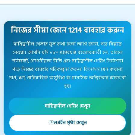
নিজের সীমা জেনে 1214 ব্যবহার করুন
দায়িত্বশীল খেলার মূল কথা হলো আগে জানা, পরে সিদ্ধান্ত
নেওয়া। আপনি যদি ১৮+ প্রাপ্তবয়স্ক ব্যবহারকারী হন, তাহলে
শর্তাবলী, গোপনীয়তা নীতি এবং দায়িত্বশীল গেমিং নির্দেশনা
পড়ে নিজের ব্যবহার পরিকল্পনা করুন। বিনোদন যেন কখনো
চাপ, ঋণ, পারিবারিক অসুবিধা বা মানসিক অস্থিরতার কারণ না
হয়।
দায়িত্বশীল গেমিং দেখুন
লগইন পৃষ্ঠা দেখুন