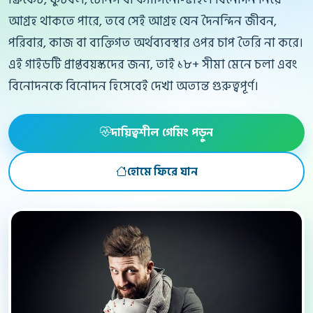
আগ্রহ থাকতে পারে, তবে সেই আগ্রহ যেন দৈনন্দিন জীবন,
পরিবার, কাজ বা ব্যক্তিগত অর্থব্যবস্থার ওপর চাপ তৈরি না করে।
এই গাইডটি প্রাপ্তবয়স্কদের জন্য, তাই ১৮+ সীমা মেনে চলা এবং
বিনোদনকে বিনোদন হিসেবেই দেখা অত্যন্ত গুরুত্বপূর্ণ।
দায়িত্বশীল গেমিং পড়ুন
হোমে ফিরে যান