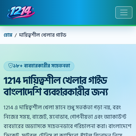
হোম
দায়িত্বশীল খেলার গাইড
১৮+ ব্যবহারকারীর সচেতনতা
1214 দায়িত্বশীল খেলার গাইড
বাংলাদেশি ব্যবহারকারীর জন্য
1214 এ দায়িত্বশীল খেলা মানে শুধু সতর্কতা পড়া নয়, বরং
নিজের সময়, বাজেট, মনোভাব, গোপনীয়তা এবং অ্যাকাউন্ট
ব্যবহারের অভ্যাসকে সচেতনভাবে পরিচালনা করা। বাংলাদেশে
ক্রিকেট, ফুটবল, টেনিস বা ক্যাসিনো-স্টাইল বিনোদন নিয়ে