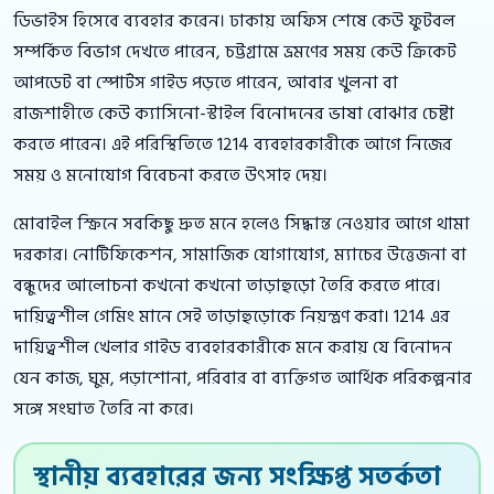
ডিভাইস হিসেবে ব্যবহার করেন। ঢাকায় অফিস শেষে কেউ ফুটবল
সম্পর্কিত বিভাগ দেখতে পারেন, চট্টগ্রামে ভ্রমণের সময় কেউ ক্রিকেট
আপডেট বা স্পোর্টস গাইড পড়তে পারেন, আবার খুলনা বা
রাজশাহীতে কেউ ক্যাসিনো-স্টাইল বিনোদনের ভাষা বোঝার চেষ্টা
করতে পারেন। এই পরিস্থিতিতে 1214 ব্যবহারকারীকে আগে নিজের
সময় ও মনোযোগ বিবেচনা করতে উৎসাহ দেয়।
মোবাইল স্ক্রিনে সবকিছু দ্রুত মনে হলেও সিদ্ধান্ত নেওয়ার আগে থামা
দরকার। নোটিফিকেশন, সামাজিক যোগাযোগ, ম্যাচের উত্তেজনা বা
বন্ধুদের আলোচনা কখনো কখনো তাড়াহুড়ো তৈরি করতে পারে।
দায়িত্বশীল গেমিং মানে সেই তাড়াহুড়োকে নিয়ন্ত্রণ করা। 1214 এর
দায়িত্বশীল খেলার গাইড ব্যবহারকারীকে মনে করায় যে বিনোদন
যেন কাজ, ঘুম, পড়াশোনা, পরিবার বা ব্যক্তিগত আর্থিক পরিকল্পনার
সঙ্গে সংঘাত তৈরি না করে।
স্থানীয় ব্যবহারের জন্য সংক্ষিপ্ত সতর্কতা