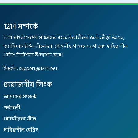
ফুটার নেভিগেশন
1214 সম্পর্কে
1214 বাংলাদেশের প্রাপ্তবয়স্ক ব্যবহারকারীদের জন্য ক্রীড়া আগ্রহ,
ক্যাসিনো-স্টাইল বিনোদন, গোপনীয়তা সচেতনতা এবং দায়িত্বশীল
গেমিং নির্দেশনা উপস্থাপন করে।
ইমেইল:
support@1214.bet
প্রয়োজনীয় লিংক
আমাদের সম্পর্কে
শর্তাবলী
গোপনীয়তা নীতি
দায়িত্বশীল গেমিং