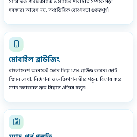
সাম্প্রতিক পারফরম্যান্স ও ম্যাচের পরিস্থিতি সম্পর্কে পড়া
দরকার। আবেগ নয়, তথ্যভিত্তিক বোঝাপড়া গুরুত্বপূর্ণ।
মোবাইল ব্রাউজিং
বাংলাদেশে অনেকেই ফোন দিয়ে 1214 ব্রাউজ করেন। ছোট
স্ক্রিনে লেখা, নির্দেশনা ও নেভিগেশন ধীরে পড়ুন, বিশেষ করে
ম্যাচ চলাকালে দ্রুত সিদ্ধান্ত এড়িয়ে চলুন।