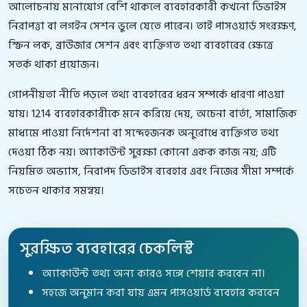
আলোচনায় মনোযোগ বেশি থাকলে ব্যবহারকারী কখনো ডিভাইস
নিরাপত্তা বা লগইন সেশন ভুলে যেতে পারেন। তাই পাসওয়ার্ড সংরক্ষণ,
স্ক্রিন লক, ব্রাউজার সেশন এবং ব্যক্তিগত তথ্য ব্যবহারের ক্ষেত্রে
সতর্ক থাকা প্রয়োজন।
গোপনীয়তা নীতি পড়লে তথ্য ব্যবহারের ধরন সম্পর্কে ধারণা পাওয়া
যায়। 1214 ব্যবহারকারীকে মনে করিয়ে দেয়, অচেনা বার্তা, সামাজিক
মাধ্যমে পাওয়া নির্দেশনা বা সন্দেহজনক অনুরোধে ব্যক্তিগত তথ্য
দেওয়া ঠিক নয়। অ্যাকাউন্ট সুরক্ষা কোনো একক কাজ নয়; এটি
নিয়মিত অভ্যাস, নিরাপদ ডিভাইস ব্যবহার এবং নিজের সীমা সম্পর্কে
সচেতন থাকার সমন্বয়।
সুরক্ষিত ব্যবহারের চেকলিস্ট
অ্যাকাউন্ট তথ্য অন্য কারও সঙ্গে শেয়ার করবেন না।
সহজে অনুমান করা যায় এমন পাসওয়ার্ড ব্যবহার করবেন