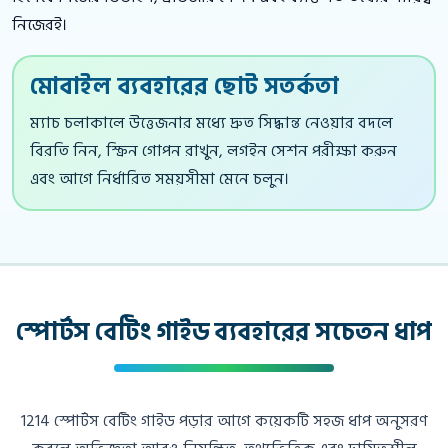
নিজেরই।
মোবাইল ব্যবহারের ছোট সতর্কতা
ম্যাচ চলাকালে উত্তেজনার মধ্যে দ্রুত সিদ্ধান্ত নেওয়ার বদলে
বিরতি নিন, স্ক্রিন গোপন রাখুন, লগইন সেশন পরীক্ষা করুন
এবং আগে নির্ধারিত সময়সীমা মেনে চলুন।
স্পোর্টস বেটিং গাইড ব্যবহারের সচেতন ধাপ
1214 স্পোর্টস বেটিং গাইড পড়ার আগে কয়েকটি সহজ ধাপ অনুসরণ