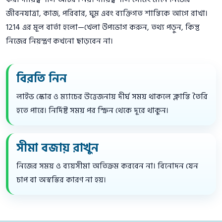
জীবনযাত্রা, কাজ, পরিবার, ঘুম এবং ব্যক্তিগত শান্তিকে আগে রাখা।
1214 এর মূল বার্তা হলো—খেলা উপভোগ করুন, তথ্য পড়ুন, কিন্তু
নিজের নিয়ন্ত্রণ কখনো ছাড়বেন না।
বিরতি নিন
লাইভ স্কোর ও ম্যাচের উত্তেজনায় দীর্ঘ সময় থাকলে ক্লান্তি তৈরি
হতে পারে। নির্দিষ্ট সময় পর স্ক্রিন থেকে দূরে থাকুন।
সীমা বজায় রাখুন
নিজের সময় ও ব্যয়সীমা অতিক্রম করবেন না। বিনোদন যেন
চাপ বা অস্বস্তির কারণ না হয়।