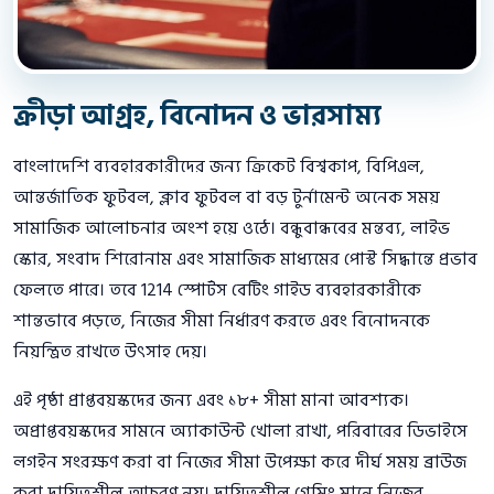
ক্রীড়া আগ্রহ, বিনোদন ও ভারসাম্য
বাংলাদেশি ব্যবহারকারীদের জন্য ক্রিকেট বিশ্বকাপ, বিপিএল,
আন্তর্জাতিক ফুটবল, ক্লাব ফুটবল বা বড় টুর্নামেন্ট অনেক সময়
সামাজিক আলোচনার অংশ হয়ে ওঠে। বন্ধুবান্ধবের মন্তব্য, লাইভ
স্কোর, সংবাদ শিরোনাম এবং সামাজিক মাধ্যমের পোস্ট সিদ্ধান্তে প্রভাব
ফেলতে পারে। তবে 1214 স্পোর্টস বেটিং গাইড ব্যবহারকারীকে
শান্তভাবে পড়তে, নিজের সীমা নির্ধারণ করতে এবং বিনোদনকে
নিয়ন্ত্রিত রাখতে উৎসাহ দেয়।
এই পৃষ্ঠা প্রাপ্তবয়স্কদের জন্য এবং ১৮+ সীমা মানা আবশ্যক।
অপ্রাপ্তবয়স্কদের সামনে অ্যাকাউন্ট খোলা রাখা, পরিবারের ডিভাইসে
লগইন সংরক্ষণ করা বা নিজের সীমা উপেক্ষা করে দীর্ঘ সময় ব্রাউজ
করা দায়িত্বশীল আচরণ নয়। দায়িত্বশীল গেমিং মানে নিজের