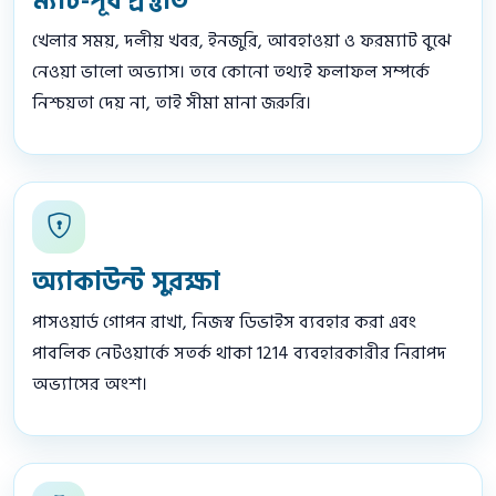
ম্যাচ-পূর্ব প্রস্তুতি
খেলার সময়, দলীয় খবর, ইনজুরি, আবহাওয়া ও ফরম্যাট বুঝে
নেওয়া ভালো অভ্যাস। তবে কোনো তথ্যই ফলাফল সম্পর্কে
নিশ্চয়তা দেয় না, তাই সীমা মানা জরুরি।
অ্যাকাউন্ট সুরক্ষা
পাসওয়ার্ড গোপন রাখা, নিজস্ব ডিভাইস ব্যবহার করা এবং
পাবলিক নেটওয়ার্কে সতর্ক থাকা 1214 ব্যবহারকারীর নিরাপদ
অভ্যাসের অংশ।