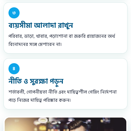
৩
ব্যয়সীমা আলাদা রাখুন
পরিবার, ভাড়া, খাবার, পড়াশোনা বা জরুরি প্রয়োজনের অর্থ
বিনোদনের সঙ্গে মেশাবেন না।
৪
নীতি ও সুরক্ষা পড়ুন
শর্তাবলী, গোপনীয়তা নীতি এবং দায়িত্বশীল গেমিং নির্দেশনা
পড়ে নিজের দায়িত্ব পরিষ্কার করুন।