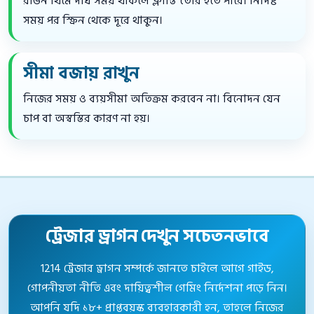
রঙিন থিমে দীর্ঘ সময় থাকলে ক্লান্তি তৈরি হতে পারে। নির্দিষ্ট
সময় পর স্ক্রিন থেকে দূরে থাকুন।
সীমা বজায় রাখুন
নিজের সময় ও ব্যয়সীমা অতিক্রম করবেন না। বিনোদন যেন
চাপ বা অস্বস্তির কারণ না হয়।
ট্রেজার ড্রাগন দেখুন সচেতনভাবে
1214 ট্রেজার ড্রাগন সম্পর্কে জানতে চাইলে আগে গাইড,
গোপনীয়তা নীতি এবং দায়িত্বশীল গেমিং নির্দেশনা পড়ে নিন।
আপনি যদি ১৮+ প্রাপ্তবয়স্ক ব্যবহারকারী হন, তাহলে নিজের