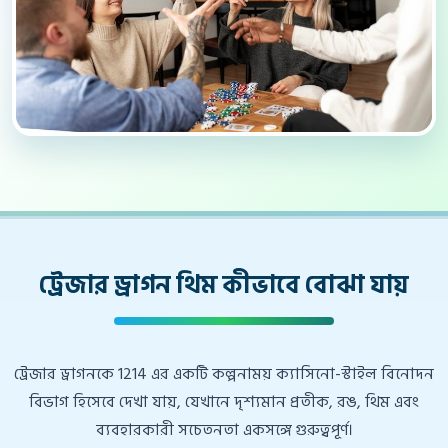
ট্রেজার ড্রাগন থিম কীভাবে বোঝা যায়
ট্রেজার ড্রাগনকে 1214 এর একটি কল্পনাময় ক্যাসিনো-স্টাইল বিনোদন
বিভাগ হিসেবে দেখা যায়, যেখানে দৃশ্যমান প্রতীক, রঙ, থিম এবং
ব্যবহারকারী সচেতনতা একসঙ্গে গুরুত্বপূর্ণ।