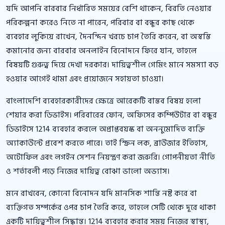
যদি আপনি বারবার নির্ধারিত সময়ের বেশি থাকেন, বিরতি নেওয়ার
পরিকল্পনা করেও নিতে না পারেন, পরিবার বা বন্ধুর কাছ থেকে
ব্যবহার লুকিয়ে রাখেন, দৈনন্দিন খরচে চাপ তৈরি করেন, বা অস্বস্তি
কমানোর জন্য বারবার অনলাইন বিনোদনে ফিরে যান, তাহলে
বিষয়টি গুরুত্ব দিয়ে দেখা দরকার। দায়িত্বশীল গেমিং মানে সমস্যা বড়
হওয়ার আগেই থামা এবং প্রয়োজনে সহায়তা চাওয়া।
বাংলাদেশি ব্যবহারকারীদের ক্ষেত্রে আরেকটি বাস্তব বিষয় হলো
শেয়ার করা ডিভাইস। পরিবারের ফোন, অফিসের কম্পিউটার বা বন্ধুর
ডিভাইসে 1214 ব্যবহার করলে অপ্রাপ্তবয়স্ক বা অননুমোদিত ব্যক্তি
অ্যাকাউন্টে প্রবেশ করতে পারে। তাই স্ক্রিন লক, ব্রাউজার ইতিহাস,
অটোফিল এবং লগইন সেশন নিয়ন্ত্রণ করা জরুরি। গোপনীয়তা নীতি
ও শর্তাবলী পড়ে নিজের দায়িত্ব বোঝা ভালো অভ্যাস।
মনে রাখবেন, কোনো বিনোদন যদি মানসিক শান্তি নষ্ট করে বা
ব্যক্তিগত সম্পর্কের ওপর চাপ তৈরি করে, তাহলে সেটি থেকে দূরে থাকা
একটি দায়িত্বশীল সিদ্ধান্ত। 1214 ব্যবহার করার সময় নিজের স্বাস্থ্য,