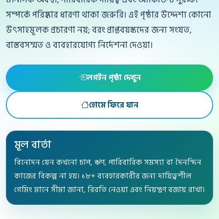
সম্পর্কে পরিষ্কার ধারণা থাকা জরুরি। এই পৃষ্ঠার উদ্দেশ্য কোনো
উৎসাহমূলক প্রচারণা নয়; বরং প্রাপ্তবয়স্কদের জন্য সংযত,
বাস্তবসম্মত ও ব্যবহারযোগ্য নির্দেশনা দেওয়া।
লগইন পৃষ্ঠা দেখুন
হোমে ফিরে যান
মূল বার্তা
বিনোদন যেন কখনো চাপ, ঋণ, পারিবারিক সমস্যা বা দৈনন্দিন
কাজের বিকল্প না হয়। ১৮+ ব্যবহারকারীর জন্য দায়িত্বশীল
গেমিং মানে সীমা জানা, বিরতি নেওয়া এবং নিয়ন্ত্রণ বজায় রাখা।